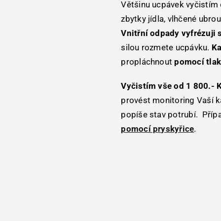
Většinu ucpávek vyčistím 
zbytky jídla, vlhčené ubro
Vnitřní odpady vyfrézuji 
silou rozmete ucpávku.
Ka
propláchnout
pomocí tlak
Vyčistím vše od 1 800.- 
provést monitoring Vaší k
popíše stav potrubí. Příp
pomocí pryskyřice
.