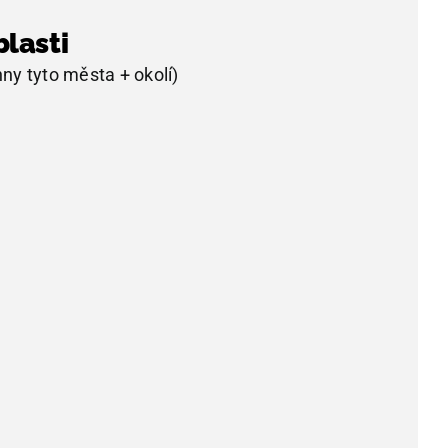
lasti
ny tyto města + okolí)