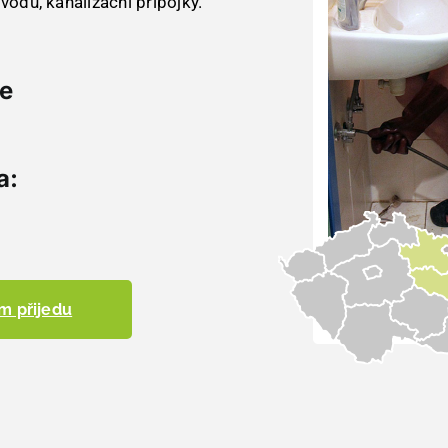
vodů, kanalizační přípojky.
je
a:
m přijedu