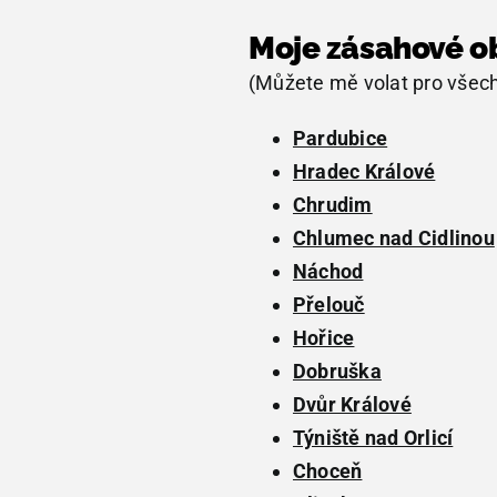
Moje zásahové ob
(Můžete mě volat pro všech
Pardubice
Hradec Králové
Chrudim
Chlumec nad Cidlinou
Náchod
Přelouč
Hořice
Dobruška
Dvůr Králové
Týniště nad Orlicí
Choceň