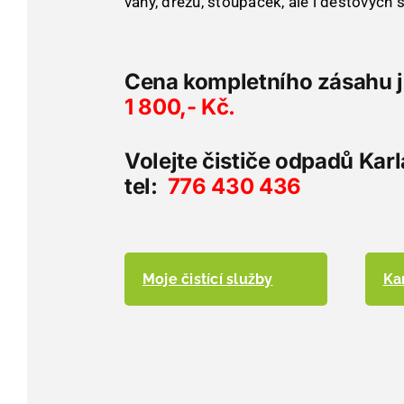
vany, dřezu, stoupaček, ale i dešťových s
Cena kompletního zásahu 
1 800,- Kč.
Volejte čističe odpadů Karl
tel:
776 430 436
Moje čistící služby
Ka