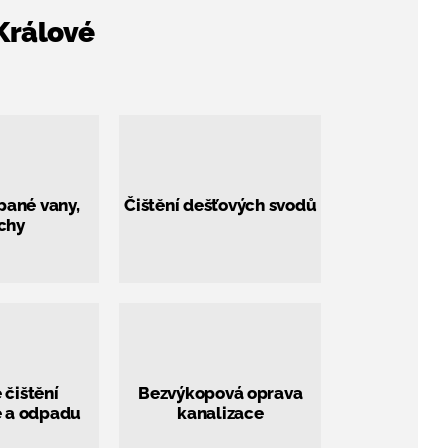
Králové
pané vany,
Čištění dešťových svodů
chy
 čištění
Bezvýkopová oprava
e a odpadu
kanalizace