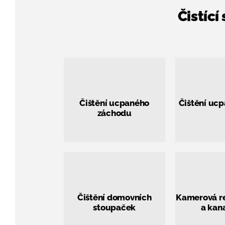
Čistíc
Čištění ucpaného
Čištění uc
záchodu
Čištění domovních
Kamerová r
stoupaček
a kan