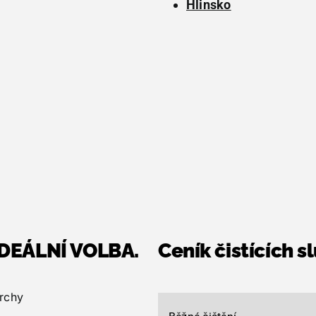
Hlinsko
 IDEÁLNÍ VOLBA.
Ceník čistících s
rchy