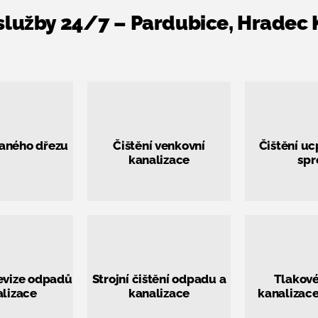
í služby 24/7 – Pardubice, Hradec 
paného dřezu
Čištění venkovní
Čištění uc
kanalizace
spr
evize odpadů
Strojní čištění odpadu a
Tlakové
alizace
kanalizace
kanalizac