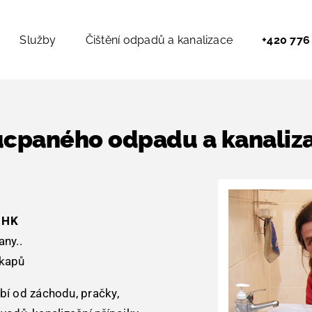
Služby
Čištění odpadů a kanalizace
+420 776
 ucpaného odpadu a kanaliz
a HK
any..
okapů
í od záchodu, pračky,